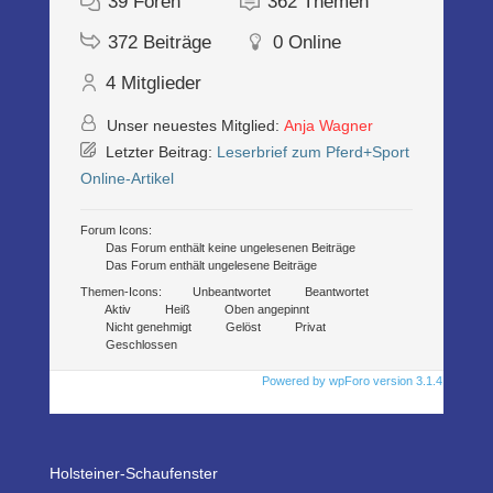
39
Foren
362
Themen
372
Beiträge
0
Online
4
Mitglieder
Unser neuestes Mitglied:
Anja Wagner
Letzter Beitrag:
Leserbrief zum Pferd+Sport
Online-Artikel
Forum Icons:
Das Forum enthält keine ungelesenen Beiträge
Das Forum enthält ungelesene Beiträge
Themen-Icons:
Unbeantwortet
Beantwortet
Aktiv
Heiß
Oben angepinnt
Nicht genehmigt
Gelöst
Privat
Geschlossen
Powered by wpForo version 3.1.4
Holsteiner-Schaufenster