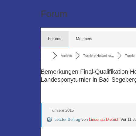
Forum
Forums
Members
Archive
Turniere Holsteiner...
Turnie
Bemerkungen Final-Qualifikation 
Landesponyturnier in Bad Segeber
Turniere 2015
Letzter Beitrag
von
Lindenau,Dietrich
Vor 11 J