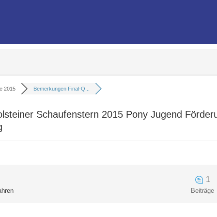
re 2015
Bemerkungen Final-Q...
Holsteiner Schaufenstern 2015 Pony Jugend Förde
g
1
ahren
Beiträge