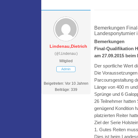
Bemerkungen Final-
Landesponyturnier 
Bemerkungen
Lindenau,Dietrich
Final-Qualifikation
(@lindenau)
am 27.09.2015 beim
Mitglied
Der sportliche Wert di
Admin
Die Voraussetzungen f
Parcoursgestaltung du
Beigetreten: Vor 10 Jahren
Länge von 400 m und d
Beiträge: 339
Sprünge und 6 Galopp
26 Teilnehmer hatten 
genügend Kondition h
platzierten Reiter hat
Ziel der Serie Holstei
1. Gutes Reiten muss
Dies ist beim Landes