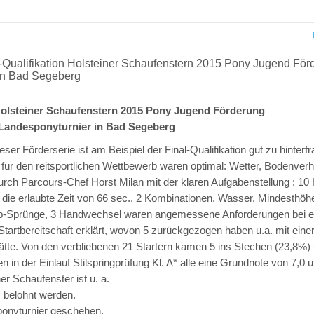
T
Qualifikation Holsteiner Schaufenstern 2015 Pony Jugend Fö
in Bad Segeberg
 Holsteiner Schaufenstern 2015 Pony Jugend Förderung
 Landesponyturnier in Bad Segeberg
eser Förderserie ist am Beispiel der Final-Qualifikation gut zu hinterf
ür den reitsportlichen Wettbewerb waren optimal: Wetter, Bodenverhä
rch Parcours-Chef Horst Milan mit der klaren Aufgabenstellung : 10
ie erlaubte Zeit von 66 sec., 2 Kombinationen, Wasser, Mindesthöhe 
-Sprünge, 3 Handwechsel waren angemessene Anforderungen bei eine
Startbereitschaft erklärt, wovon 5 zurückgezogen haben u.a. mit ein
ätte. Von den verbliebenen 21 Startern kamen 5 ins Stechen (23,8%)
ten in der Einlauf Stilspringprüfung Kl. A* alle eine Grundnote von 7,0 
ner Schaufenster ist u. a.
 belohnt werden.
ponyturnier geschehen.