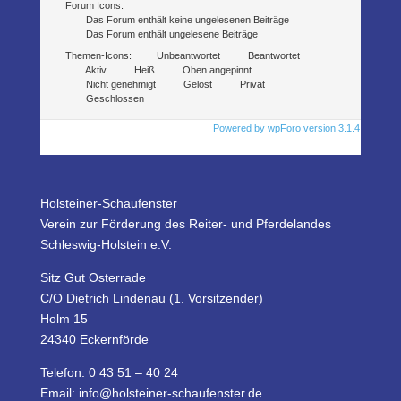
Forum Icons:
Das Forum enthält keine ungelesenen Beiträge
Das Forum enthält ungelesene Beiträge
Themen-Icons:
Unbeantwortet
Beantwortet
Aktiv
Heiß
Oben angepinnt
Nicht genehmigt
Gelöst
Privat
Geschlossen
Powered by wpForo version 3.1.4
Holsteiner-Schaufenster
Verein zur Förderung des Reiter- und Pferdelandes
Schleswig-Holstein e.V.
Sitz Gut Osterrade
C/O Dietrich Lindenau (1. Vorsitzender)
Holm 15
24340 Eckernförde
Telefon: 0 43 51 – 40 24
Email: info@holsteiner-schaufenster.de