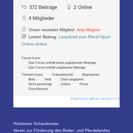
372
Beiträge
2
Online
4
Mitglieder
Unser neuestes Mitglied:
Anja Wagner
Letzter Beitrag:
Leserbrief zum Pferd+Sport
Online-Artikel
Forum Icons:
Das Forum enthält keine ungelesenen Beiträge
Das Forum enthält ungelesene Beiträge
Themen-Icons:
Unbeantwortet
Beantwortet
Aktiv
Heiß
Oben angepinnt
Nicht genehmigt
Gelöst
Privat
Geschlossen
Powered by wpForo version 3.1.4
Holsteiner-Schaufenster
Verein zur Förderung des Reiter- und Pferdelandes